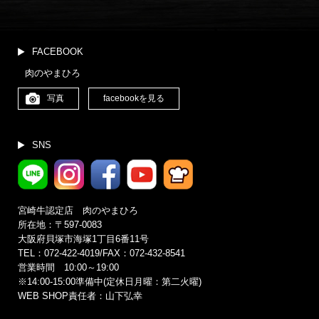
イ
ブ
(更
新
FACEBOOK
月
肉のやまひろ
別)
写真
facebookを見る
SNS
宮崎牛認定店 肉のやまひろ
所在地：〒597-0083
大阪府貝塚市海塚1丁目6番11号
TEL：072-422-4019/FAX：072-432-8541
営業時間 10:00～19:00
※14:00‐15:00準備中(定休日月曜：第二火曜)
WEB SHOP責任者：山下弘幸