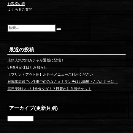
お客様の声
よくあるご質問
検
索
最近の投稿
店頭人気の肉ガチャが通販に登場！
8月9月定休日とお知らせ
【プリントアウト用】お弁当メニューご利用ください
貝塚駅周辺でお仕事中のみなさま！ランチはお肉屋さんのお弁当に！
毎日美味しい！1食分タダ！？日替わり弁当チケット
アーカイブ(更新月別)
ア
ー
カ