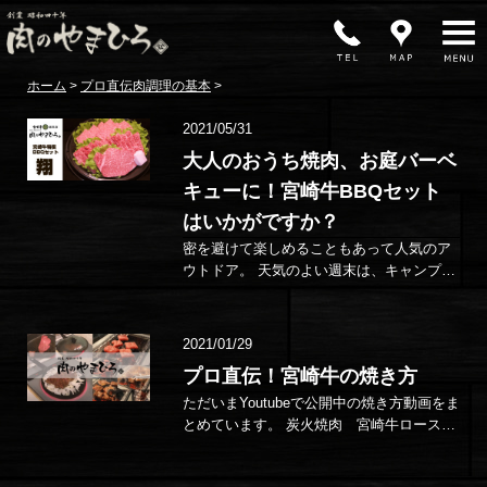
MENU
ホーム
>
プロ直伝肉調理の基本
>
2021/05/31
大人のおうち焼肉、お庭バーベ
キューに！宮崎牛BBQセット
はいかがですか？
密を避けて楽しめることもあって人気のア
ウトドア。 天気のよい週末は、キャンプや
バーベキュー日和！ 特にバーベキューは、
屋外であれば手軽に楽しめるこ…
2021/01/29
プロ直伝！宮崎牛の焼き方
ただいまYoutubeで公開中の焼き方動画をま
とめています。 炭火焼肉 宮崎牛ロースの
焼き方 炭火焼きバーベキューで味わう宮崎
牛ギ…