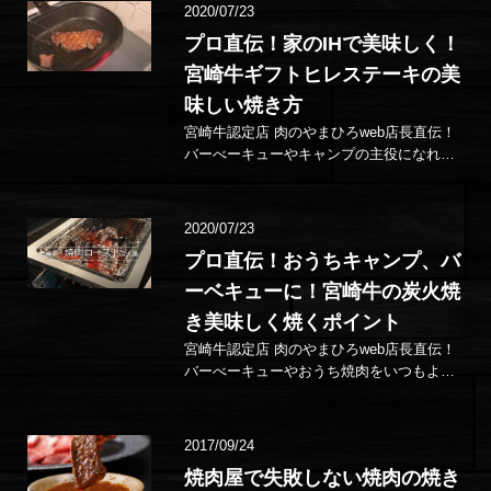
2020/07/23
プロ直伝！家のIHで美味しく！
宮崎牛ギフトヒレステーキの美
味しい焼き方
宮崎牛認定店 肉のやまひろweb店長直伝！
バーべーキューやキャンプの主役になれ
る！？ お出かけしなくても、おうちステー
キをいつもより美味しく！ ご紹介するの…
2020/07/23
プロ直伝！おうちキャンプ、バ
ーベキューに！宮崎牛の炭火焼
き美味しく焼くポイント
宮崎牛認定店 肉のやまひろweb店長直伝！
バーべーキューやおうち焼肉をいつもより
美味しく！ご紹介するのは、宮崎牛ギフト
で大人気の焼肉（ロース）バーベキューコ
ン…
2017/09/24
焼肉屋で失敗しない焼肉の焼き