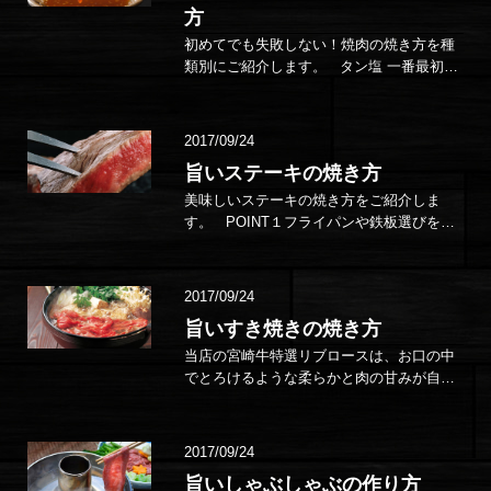
方
初めてでも失敗しない！焼肉の焼き方を種
類別にご紹介します。 タン塩 一番最初に
網にのせるお肉といってもいいでしょう。
焼き網で片面を焼きま…
2017/09/24
旨いステーキの焼き方
美味しいステーキの焼き方をご紹介しま
す。 POINT１フライパンや鉄板選びを工
夫しよう！ まずはキッチン器具選びから。
フライパンは、できれば鉄製…
2017/09/24
旨いすき焼きの焼き方
当店の宮崎牛特選リブロースは、お口の中
でとろけるような柔らかと肉の甘みが自慢
です。 すき焼きは関東と関西で食べ方が異
なりますが、宮崎牛のリブロースをすき
焼…
2017/09/24
旨いしゃぶしゃぶの作り方