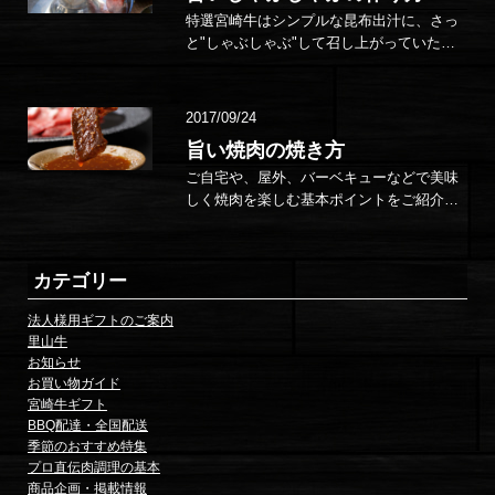
特選宮崎牛はシンプルな昆布出汁に、さっ
と"しゃぶしゃぶ"して召し上がっていただ
くと、本来の味を堪能いただけると思いま
す。 シンプルで美味しい炊き方 1）…
2017/09/24
旨い焼肉の焼き方
ご自宅や、屋外、バーベキューなどで美味
しく焼肉を楽しむ基本ポイントをご紹介し
ます。 POINT美味しい焼肉の焼き方 焼き
加減は強火。さらっと両面焼くのが基本
で…
カテゴリー
法人様用ギフトのご案内
里山牛
お知らせ
お買い物ガイド
宮崎牛ギフト
BBQ配達・全国配送
季節のおすすめ特集
プロ直伝肉調理の基本
商品企画・掲載情報