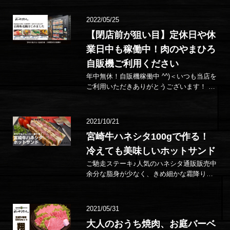
のバ…
2022/05/25
【閉店前が狙い目】定休日や休
業日中も稼働中！肉のやまひろ
自販機ご利用ください
年中無休！自販機稼働中 ^^)＜いつも当店を
ご利用いただきありがとうございます！ す
でにご来店のお客様はご存じかと思います
が、店頭…
2021/10/21
宮崎牛ハネシタ100gで作る！
冷えても美味しいホットサンド
ご馳走ステーキ♪人気のハネシタ通販販売中
余分な脂身が少なく、きめ細かな霜降りが
お口の中でとろける！ 店頭で人気の…
2021/05/31
大人のおうち焼肉、お庭バーベ