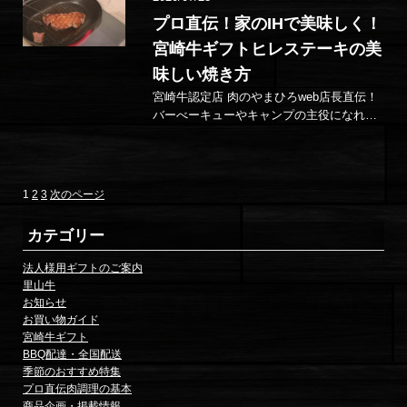
プロ直伝！家のIHで美味しく！
宮崎牛ギフトヒレステーキの美
味しい焼き方
宮崎牛認定店 肉のやまひろweb店長直伝！
バーべーキューやキャンプの主役になれ
る！？ お出かけしなくても、おうちステー
キをいつもより美味しく！ ご紹介するの…
固
固
固
投
1
2
3
次のページ
定
定
定
稿
ペ
ペ
ペ
カテゴリー
ー
ー
ー
の
ジ
ジ
ジ
法人様用ギフトのご案内
里山牛
ペ
お知らせ
お買い物ガイド
ー
宮崎牛ギフト
ジ
BBQ配達・全国配送
季節のおすすめ特集
送
プロ直伝肉調理の基本
商品企画・掲載情報