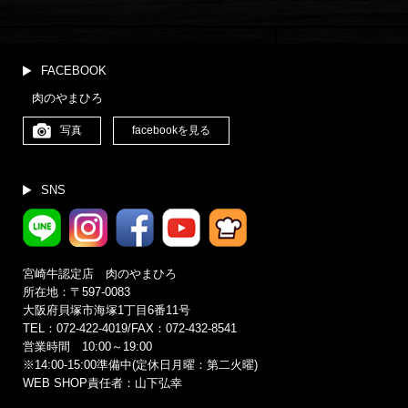
イ
ブ
(更
新
FACEBOOK
月
肉のやまひろ
別)
写真
facebookを見る
SNS
宮崎牛認定店 肉のやまひろ
所在地：〒597-0083
大阪府貝塚市海塚1丁目6番11号
TEL：072-422-4019/FAX：072-432-8541
営業時間 10:00～19:00
※14:00‐15:00準備中(定休日月曜：第二火曜)
WEB SHOP責任者：山下弘幸