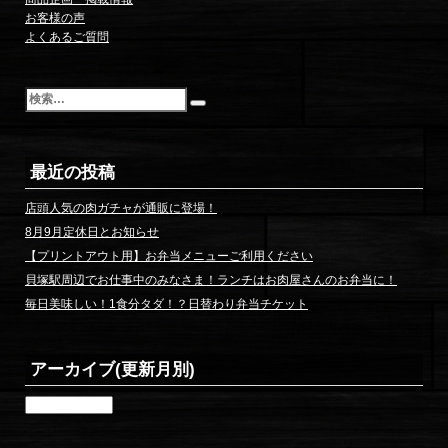
り
お客様の声
よくあるご質問
検
索
最近の投稿
店頭人気の肉ガチャが通販に登場！
8月9月定休日とお知らせ
【プリントアウト用】お弁当メニューご利用ください
貝塚駅周辺でお仕事中のみなさま！ランチはお肉屋さんのお弁当に！
毎日美味しい！1食分タダ！？日替わり弁当チケット
アーカイブ(更新月別)
ア
ー
カ