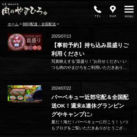
MENU
ホーム
>
BBQ配達・全国配送
>
2025/07/13
【事前予約】持ち込み皿盛りご
利用ください
写真映えする”皿盛り！”お任せください い
つも肉のやまひろをご利用いただきありが
とうございます！ 購入したお肉を自宅で盛
り…
2024/07/22
バーベキュー近郊宅配＆全国配
送OK！週末&連休グランピン
グやキャンプに♪
夏だ！海だ！バーベキューに行こう！ いつ
もブログをご覧いただきありがとうござい
ます。 梅雨も明け、いよいよ夏本番。週末