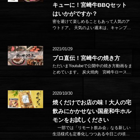
キューに！宮崎牛BBQセット
はいかがですか？
密を避けて楽しめることもあって人気のア
ウトドア。 天気のよい週末は、キャンプや
バーベキュー日和！ 特にバーベキューは、
屋外であれば手軽に楽しめるこ…
2021/01/29
プロ直伝！宮崎牛の焼き方
ただいまYoutubeで公開中の焼き方動画をま
とめています。 炭火焼肉 宮崎牛ロースの
焼き方 炭火焼きバーベキューで味わう宮崎
牛ギ…
2020/10/30
焼くだけでお店の味！大人の宅
飲みにかかせない国産和牛ホル
モンをお試しください
一部では「リモート飲み会」なる新しい
生活様式も定番化しつつある今日この頃。