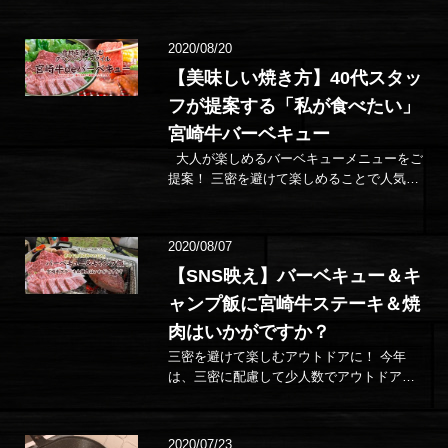
平日は飲み歩かずにまっすぐ家に帰る…方
も増えているのではないでしょう…
2020/08/20
【美味しい焼き方】40代スタッ
フが提案する「私が食べたい」
宮崎牛バーベキュー
大人が楽しめるバーベキューメニューをご
提案！ 三密を避けて楽しめることで人気急
上昇バーベキュー。 まだまだ暑さが続きま
すが、夏の暑さが少し落ち着…
2020/08/07
【SNS映え】バーベキュー＆キ
ャンプ飯に宮崎牛ステーキ＆焼
肉はいかがですか？
三密を避けて楽しむアウトドアに！ 今年
は、三密に配慮して少人数でアウトドアを
楽しむスタイルが急増中！ 当店のバーベキ
ューメニューは、お手頃なバーベキュー
セ…
2020/07/23