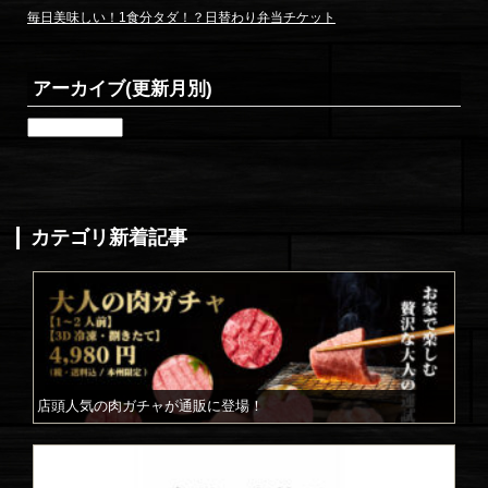
毎日美味しい！1食分タダ！？日替わり弁当チケット
アーカイブ(更新月別)
ア
ー
カ
イ
ブ
(更
カテゴリ新着記事
新
月
別)
店頭人気の肉ガチャが通販に登場！