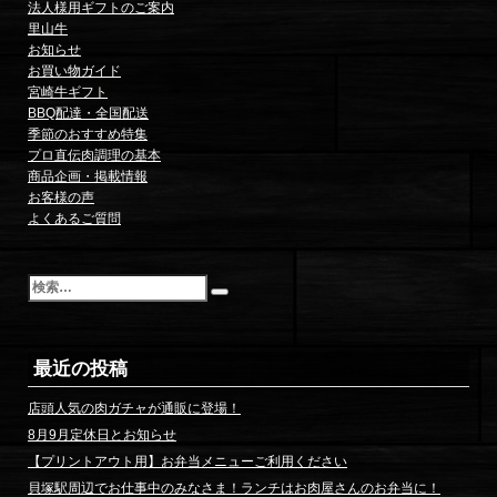
法人様用ギフトのご案内
里山牛
お知らせ
お買い物ガイド
宮崎牛ギフト
BBQ配達・全国配送
季節のおすすめ特集
プロ直伝肉調理の基本
商品企画・掲載情報
お客様の声
よくあるご質問
検
索
最近の投稿
店頭人気の肉ガチャが通販に登場！
8月9月定休日とお知らせ
【プリントアウト用】お弁当メニューご利用ください
貝塚駅周辺でお仕事中のみなさま！ランチはお肉屋さんのお弁当に！