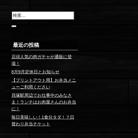
検
索
最近の投稿
店頭人気の肉ガチャが通販に登
場！
8月9月定休日とお知らせ
【プリントアウト用】お弁当メニ
ューご利用ください
貝塚駅周辺でお仕事中のみなさ
ま！ランチはお肉屋さんのお弁当
に！
毎日美味しい！1食分タダ！？日
替わり弁当チケット