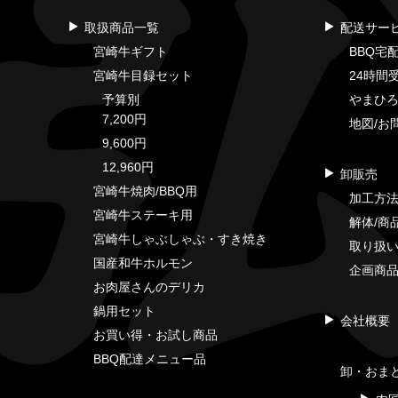
取扱商品一覧
配送サー
宮崎牛ギフト
BBQ宅
宮崎牛目録セット
24時間
予算別
やまひ
7,200円
地図/お
9,600円
12,960円
卸販売
宮崎牛焼肉/BBQ用
加工方
宮崎牛ステーキ用
解体/商
宮崎牛しゃぶしゃぶ・すき焼き
取り扱
国産和牛ホルモン
企画商
お肉屋さんのデリカ
鍋用セット
会社概要
お買い得・お試し商品
BBQ配達メニュー品
卸・おま