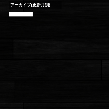
アーカイブ(更新月別)
…
ア
ー
カ
イ
ブ
(更
新
月
別)