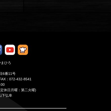
やまひろ
目6番11号
FAX：072-432-8541
00
備中(定休日月曜：第二火曜)
：山下弘幸