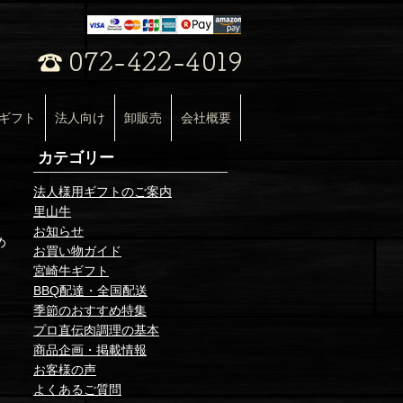
ギフト
法人向け
卸販売
会社概要
カテゴリー
法人様用ギフトのご案内
里山牛
お知らせ
め
お買い物ガイド
宮崎牛ギフト
BBQ配達・全国配送
季節のおすすめ特集
プロ直伝肉調理の基本
商品企画・掲載情報
お客様の声
よくあるご質問