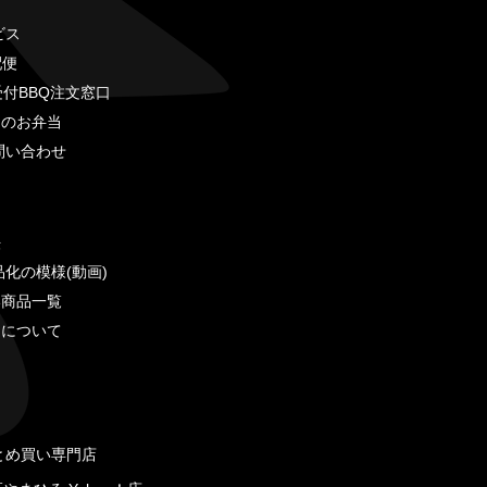
ビス
配便
受付BBQ注文窓口
ろのお弁当
問い合わせ
法
品化の模様(動画)
い商品一覧
品について
とめ買い専門店