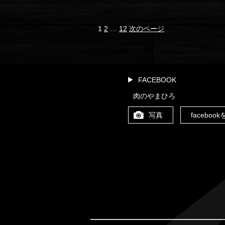
固
投
固
固
1
2
…
12
次のページ
定
定
定
稿
ペ
ペ
ペ
ー
ー
ー
の
ジ
ジ
ジ
FACEBOOK
ペ
肉のやまひろ
ー
写真
faceboo
ジ
送
り