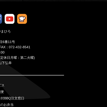
やまひろ
目6番11号
FAX：072-432-8541
00
備中(定休日月曜：第二火曜)
：山下弘幸
ビス
配便
受付BBQ注文窓口
ろのお弁当