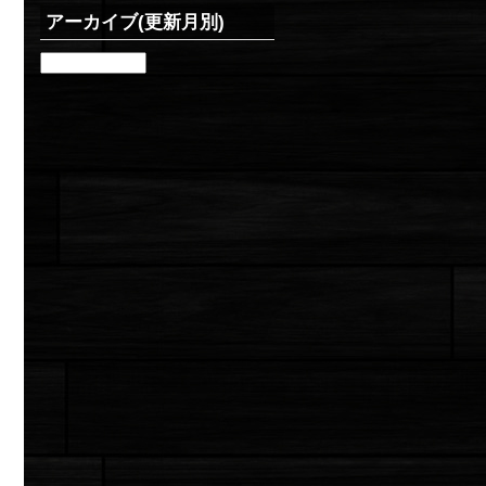
アーカイブ(更新月別)
ア
ー
カ
イ
ブ
(更
新
月
別)