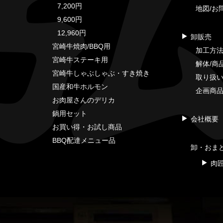
7,200円
地図/お
9,600円
12,960円
卸販売
宮崎牛焼肉/BBQ用
加工方
宮崎牛ステーキ用
解体/商
宮崎牛しゃぶしゃぶ・すき焼き
取り扱
国産和牛ホルモン
企画商
お肉屋さんのデリカ
鍋用セット
会社概要
お買い得・お試し商品
BBQ配達メニュー品
卸・おま
肉匠