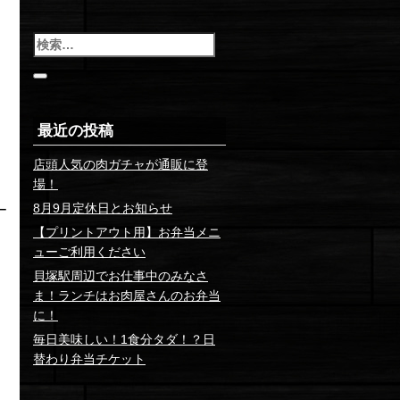
検
索
最近の投稿
店頭人気の肉ガチャが通販に登
場！
8月9月定休日とお知らせ
ー
【プリントアウト用】お弁当メニ
く
ューご利用ください
貝塚駅周辺でお仕事中のみなさ
ま！ランチはお肉屋さんのお弁当
に！
毎日美味しい！1食分タダ！？日
替わり弁当チケット