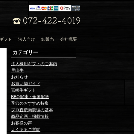
ギフト
法人向け
卸販売
会社概要
カテゴリー
法人様用ギフトのご案内
里山牛
お知らせ
お買い物ガイド
宮崎牛ギフト
BBQ配達・全国配送
季節のおすすめ特集
プロ直伝肉調理の基本
商品企画・掲載情報
お客様の声
よくあるご質問