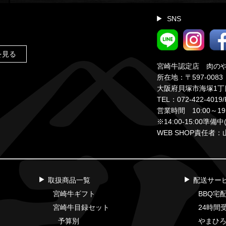
SNS
kを見る
宮崎牛認定店 肉の
所在地：〒597-0083
大阪府貝塚市海塚1丁
TEL：072-422-4019/
営業時間 10:00～19:
※14:00‐15:00準
WEB SHOP責任者
取扱商品一覧
配送サー
宮崎牛ギフト
BBQ宅
宮崎牛目録セット
24時間
予算別
やまひ