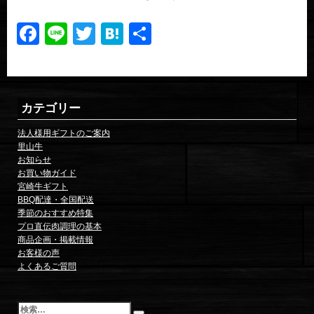
Facebook
Line
Twitter
Hatena
共
有
カテゴリー
法人様用ギフトのご案内
里山牛
お知らせ
お買い物ガイド
宮崎牛ギフト
BBQ配達・全国配送
季節のおすすめ特集
プロ直伝肉調理の基本
商品企画・掲載情報
お客様の声
よくあるご質問