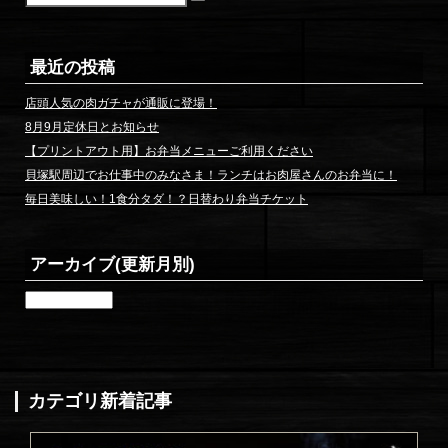
検
索
最近の投稿
店頭人気の肉ガチャが通販に登場！
8月9月定休日とお知らせ
【プリントアウト用】お弁当メニューご利用ください
貝塚駅周辺でお仕事中のみなさま！ランチはお肉屋さんのお弁当に！
毎日美味しい！1食分タダ！？日替わり弁当チケット
アーカイブ(更新月別)
ア
ー
カ
イ
ブ
(更
カテゴリ新着記事
新
月