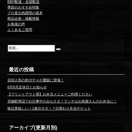
BBQ配達・全国配送
季節のおすすめ特集
プロ直伝肉調理の基本
商品企画・掲載情報
お客様の声
よくあるご質問
検
索
最近の投稿
店頭人気の肉ガチャが通販に登場！
8月9月定休日とお知らせ
【プリントアウト用】お弁当メニューご利用ください
貝塚駅周辺でお仕事中のみなさま！ランチはお肉屋さんのお弁当に！
毎日美味しい！1食分タダ！？日替わり弁当チケット
アーカイブ(更新月別)