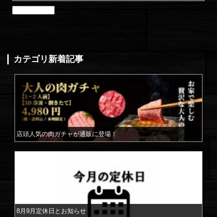
ア
ー
カ
イ
ブ
(更
カテゴリ新着記事
新
月
別)
店頭人気の肉ガチャが通販に登場！
8月9月定休日とお知らせ