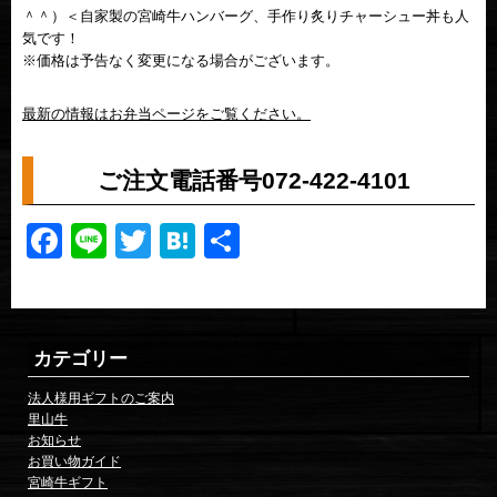
＾＾）＜自家製の宮崎牛ハンバーグ、手作り炙りチャーシュー丼も人
気です！
※価格は予告なく変更になる場合がございます。
最新の情報はお弁当ページをご覧ください。
ご注文電話番号072-422-4101
Facebook
Line
Twitter
Hatena
共
有
カテゴリー
法人様用ギフトのご案内
里山牛
お知らせ
お買い物ガイド
宮崎牛ギフト