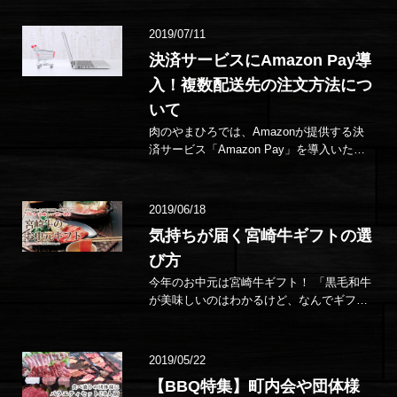
毎年贈っても喜ばれる「美味…
2019/07/11
決済サービスにAmazon Pay導
入！複数配送先の注文方法につ
いて
肉のやまひろでは、Amazonが提供する決
済サービス「Amazon Pay」を導入いたし
ました。 Amazon Payとは？ …
2019/06/18
気持ちが届く宮崎牛ギフトの選
び方
今年のお中元は宮崎牛ギフト！ 「黒毛和牛
が美味しいのはわかるけど、なんでギフト
に宮崎牛がいいの？」と、思われるかもし
れま…
2019/05/22
【BBQ特集】町内会や団体様