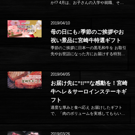
か!? 4月は、お子さんの入学や就職、そし
て転勤などで単身赴任、初めての一人暮ら
しなど、新…
2019/04/10
母の日にも♪季節のご挨拶やお
祝い景品に宮崎牛特選ギフト
季節のご挨拶に日本一の黒毛和牛を お取引
先やお世話になった方にお届けする特別な
ギフトとしてご愛顧いただいております
「特選宮崎牛ギ…
2019/04/05
お届け先に”!!””な感動を！宮崎
牛ヘレ＆サーロインステーキギ
フト
適度な厚みと食べ応え お届けしたギフト
で、「肉のボリュームを実感してもらいた
い」なら、ステーキカットがオススメで
す。 適度…
2019/03/26