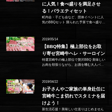
に人気！食べ盛りを満足させ
る！バラエティセット
町内会・子ども会など、団体イベントに人
気のBBQセット 限られた予算で食べ盛りの
若者たちを満足させたい！とりあえずまと
まった量を購入した…
2019/05/14
【BBQ特集】極上部位をお取
り寄せ宮崎牛ヘレ・サーロイン
特選宮崎牛の極上部位で贅沢BBQ 美味しい
お肉を頬張りながら、お酒を嗜む大人バー
ベキューにかかせない"極上のお肉" がっつ
り食べた…
2019/04/22
お子さんやご家族の単身赴任に
宮崎牛こま切れでスタミナを届
けよう！
新生活応援！美味しい仕送りはじめません