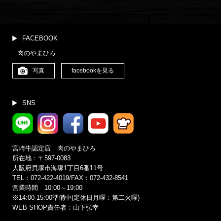
イ
ブ
(更
新
FACEBOOK
月
肉のやまひろ
別)
写真
facebookを見る
SNS
宮崎牛認定店 肉のやまひろ
所在地：〒597-0083
大阪府貝塚市海塚1丁目6番11号
TEL：072-422-4019/FAX：072-432-8541
営業時間 10:00～19:00
※14:00‐15:00準備中(定休日月曜：第二火曜)
WEB SHOP責任者：山下弘幸