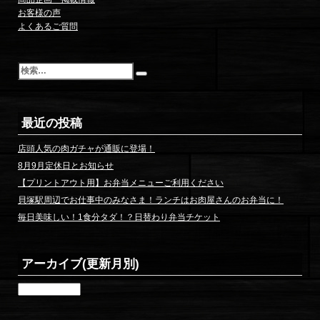
り
お客様の声
よくあるご質問
検
索
最近の投稿
店頭人気の肉ガチャが通販に登場！
8月9月定休日とお知らせ
【プリントアウト用】お弁当メニューご利用ください
貝塚駅周辺でお仕事中のみなさま！ランチはお肉屋さんのお弁当に！
毎日美味しい！1食分タダ！？日替わり弁当チケット
アーカイブ(更新月別)
ア
ー
カ