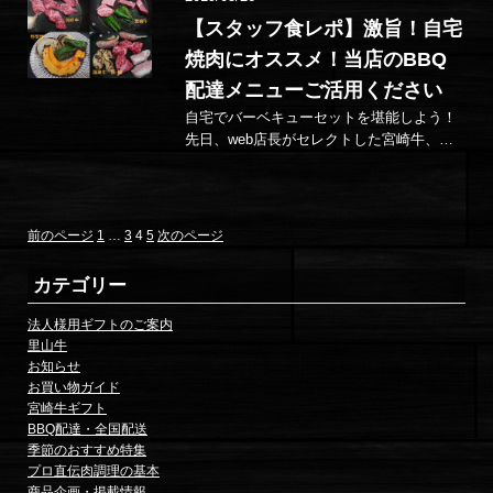
【スタッフ食レポ】激旨！自宅
焼肉にオススメ！当店のBBQ
配達メニューご活用ください
自宅でバーベキューセットを堪能しよう！
先日、web店長がセレクトした宮崎牛、国
産牛、バラエティセットの撮影会がありま
した。 撮影後のお肉は、webスタ…
固
固
固
固
投
前のページ
1
…
3
4
5
次のページ
定
定
定
定
稿
ペ
ペ
ペ
ペ
カテゴリー
ー
ー
ー
ー
の
ジ
ジ
ジ
ジ
法人様用ギフトのご案内
里山牛
ペ
お知らせ
お買い物ガイド
ー
宮崎牛ギフト
ジ
BBQ配達・全国配送
季節のおすすめ特集
送
プロ直伝肉調理の基本
商品企画・掲載情報