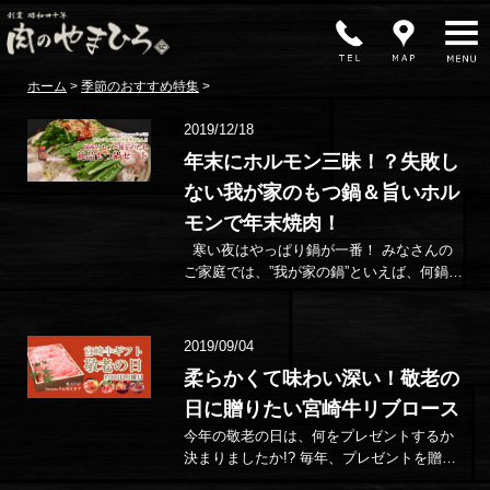
MENU
ホーム
>
季節のおすすめ特集
>
2019/12/18
年末にホルモン三昧！？失敗し
ない我が家のもつ鍋＆旨いホル
モンで年末焼肉！
寒い夜はやっぱり鍋が一番！ みなさんの
ご家庭では、”我が家の鍋”といえば、何鍋で
すか？牡蠣などの魚介類鍋や、ちゃんこ
鍋、キムチ鍋、最近だとトマト鍋、…
2019/09/04
柔らかくて味わい深い！敬老の
日に贈りたい宮崎牛リブロース
今年の敬老の日は、何をプレゼントするか
決まりましたか!? 毎年、プレゼントを贈っ
ているけど、ネタ切れ…。そんなときは、