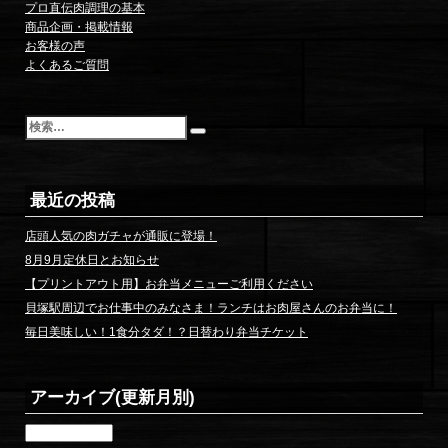
送
プロ直伝肉調理の基本
商品企画・掲載情報
り
お客様の声
よくあるご質問
検
索
最近の投稿
店頭人気の肉ガチャが通販に登場！
8月9月定休日とお知らせ
【プリントアウト用】お弁当メニューご利用ください
貝塚駅周辺でお仕事中のみなさま！ランチはお肉屋さんのお弁当に！
毎日美味しい！1食分タダ！？日替わり弁当チケット
アーカイブ(更新月別)
ア