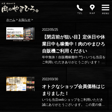
MENU
ホーム
>
お知らせ
>
2022/05/25
【閉店前が狙い目】定休日や休
業日中も稼働中！肉のやまひろ
自販機ご利用ください
年中無休！自販機稼働中 ^^)＜いつも当店を
ご利用いただきありがとうございます！ す
でにご来店のお客様はご存じかと思います
が、店頭…
2022/03/30
オトクなショップ会員価格はじ
まりました！
いつも当店webショップをご利用いただき
誠にありがとうございます。 この度の価格
改定に伴い、会員機能を使ったショップ会