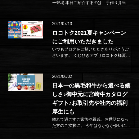
ー登場 本日ご紹介するのは、手作り弁当の
新作！どれもこだわりの自信作です。
※202…
2021/07/13
ロコトク2021夏キャンペーン
にご利用いただきました
いつもブログをご覧いただきありがとうご
ざいます。 くじびきアプリロコトク様夏の
特大キャンペーン 「超当祭(ちょうあたるま
つ…
2021/06/02
日本一の黒毛和牛から選べる嬉
しさ♪御中元に宮崎牛カタログ
ギフト♪お取引先や社内の福利
厚生にも
離れて過ごすご家族や親戚、お世話になっ
た方のご挨拶に。 今年はなかなか会いに行
くことが難しい大切な方へ、季節のご挨拶
に宮崎牛カタログギフトはいかがでしょ…