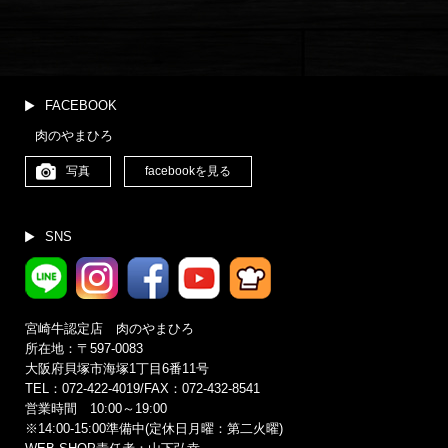
ー
カ
イ
ブ
(更
新
FACEBOOK
月
肉のやまひろ
別)
写真
facebookを見る
SNS
宮崎牛認定店 肉のやまひろ
所在地：〒597-0083
大阪府貝塚市海塚1丁目6番11号
TEL：072-422-4019/FAX：072-432-8541
営業時間 10:00～19:00
※14:00‐15:00準備中(定休日月曜：第二火曜)