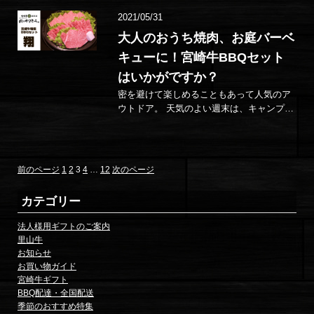
2021/05/31
大人のおうち焼肉、お庭バーベ
キューに！宮崎牛BBQセット
はいかがですか？
密を避けて楽しめることもあって人気のア
ウトドア。 天気のよい週末は、キャンプや
バーベキュー日和！ 特にバーベキューは、
屋外であれば手軽に楽しめるこ…
固
固
固
固
固
投
前のページ
1
2
3
4
…
12
次のページ
定
定
定
定
定
稿
ペ
ペ
ペ
ペ
ペ
カテゴリー
ー
ー
ー
ー
ー
の
ジ
ジ
ジ
ジ
ジ
法人様用ギフトのご案内
里山牛
ペ
お知らせ
お買い物ガイド
ー
宮崎牛ギフト
ジ
BBQ配達・全国配送
季節のおすすめ特集