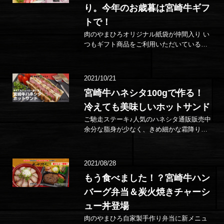
り。今年のお歳暮は宮崎牛ギフ
トで！
肉のやまひろオリジナル紙袋が仲間入り い
つもギフト商品をご利用いただいている皆
様！お待たせいたしました。 当店オリ…
2021/10/21
宮崎牛ハネシタ100gで作る！
冷えても美味しいホットサンド
ご馳走ステーキ♪人気のハネシタ通販販売中
余分な脂身が少なく、きめ細かな霜降りが
お口の中でとろける！ 店頭で人気の…
2021/08/28
もう食べました！？宮崎牛ハン
バーグ弁当＆炭火焼きチャーシ
ュー丼登場
肉のやまひろ自家製手作り弁当に新メニュ