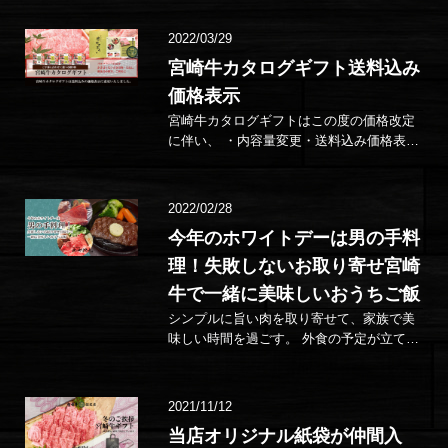
員…
2022/03/29
宮崎牛カタログギフト送料込み
価格表示
宮崎牛カタログギフトはこの度の価格改定
に伴い、 ・内容量変更・送料込み価格表示
上記2点、本日より…
2022/02/28
今年のホワイトデーは男の手料
理！失敗しないお取り寄せ宮崎
牛で一緒に美味しいおうちご飯
シンプルに旨い肉を取り寄せて、家族で美
味しい時間を過ごす。 外食の予定が立てに
くいこの時期。今年のホワイトデーは、お
うち…
2021/11/12
当店オリジナル紙袋が仲間入