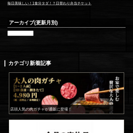
毎日美味しい！1食分タダ！？日替わり弁当チケット
アーカイブ(更新月別)
ア
ー
カ
イ
ブ
(更
カテゴリ新着記事
新
月
別)
店頭人気の肉ガチャが通販に登場！