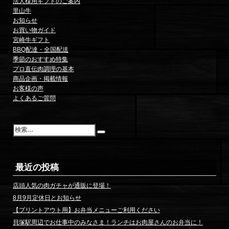
法人様用ギフトのご案内
里山牛
お知らせ
お買い物ガイド
宮崎牛ギフト
BBQ配達・全国配送
季節のおすすめ特集
プロ直伝肉調理の基本
商品企画・掲載情報
お客様の声
よくあるご質問
検
索
最近の投稿
店頭人気の肉ガチャが通販に登場！
8月9月定休日とお知らせ
【プリントアウト用】お弁当メニューご利用ください
貝塚駅周辺でお仕事中のみなさま！ランチはお肉屋さんのお弁当に！