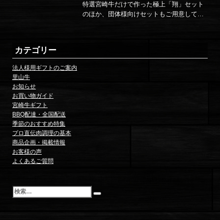
特選宮崎牛だけで作った極上「翔」セット
のほか、団体様向けセットもご用意してい
ます。…
カテゴリー
法人様用ギフトのご案内
里山牛
お知らせ
お買い物ガイド
宮崎牛ギフト
BBQ配達・全国配送
季節のおすすめ特集
プロ直伝肉調理の基本
商品企画・掲載情報
お客様の声
よくあるご質問
検
索