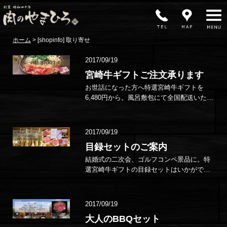
MENU
ホーム
>
[shopinfo] 取り寄せ
2017/09/19
宮崎牛ギフトご注文承ります
お世話になった方へ特選宮崎牛ギフトを
6,480円から。風呂敷包にて全国配送いたし
ます。…
2017/09/19
目録セットのご案内
結婚式の二次会、ゴルフコンペ景品に。特
選宮崎牛ギフトの目録セットはいかがです
か？…
2017/09/19
大人のBBQセット