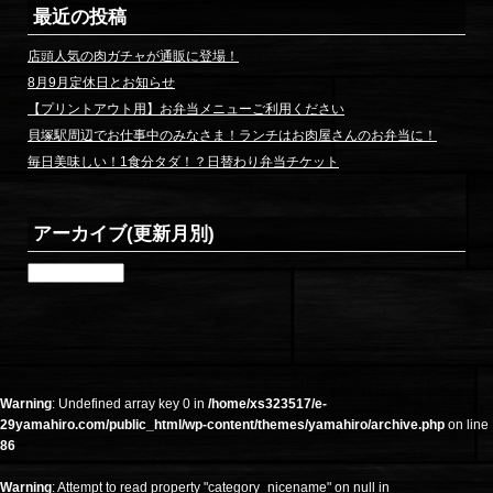
最近の投稿
店頭人気の肉ガチャが通販に登場！
8月9月定休日とお知らせ
【プリントアウト用】お弁当メニューご利用ください
貝塚駅周辺でお仕事中のみなさま！ランチはお肉屋さんのお弁当に！
毎日美味しい！1食分タダ！？日替わり弁当チケット
アーカイブ(更新月別)
ア
ー
カ
イ
ブ
(更
新
Warning
: Undefined array key 0 in
/home/xs323517/e-
月
29yamahiro.com/public_html/wp-content/themes/yamahiro/archive.php
on line
別)
86
Warning
: Attempt to read property "category_nicename" on null in