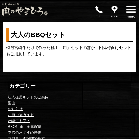
MENU
大人のBBQセット
特選宮崎牛だけで作った極上「翔」セットのほか、団体様向けセット
もご用意しています。
カテゴリー
法人様用ギフトのご案内
里山牛
お知らせ
お買い物ガイド
宮崎牛ギフト
BBQ配達・全国配送
季節のおすすめ特集
プロ直伝肉調理の基本