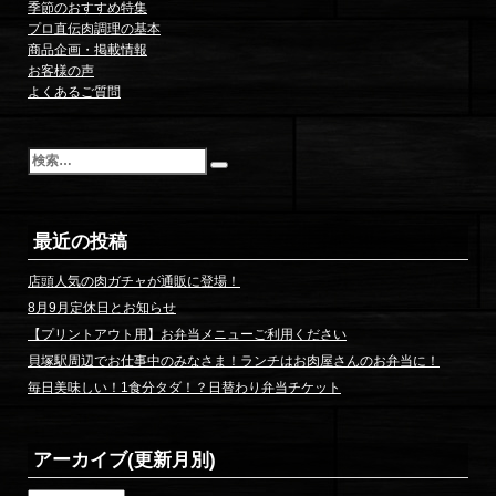
季節のおすすめ特集
プロ直伝肉調理の基本
商品企画・掲載情報
お客様の声
よくあるご質問
検
索
最近の投稿
店頭人気の肉ガチャが通販に登場！
8月9月定休日とお知らせ
【プリントアウト用】お弁当メニューご利用ください
貝塚駅周辺でお仕事中のみなさま！ランチはお肉屋さんのお弁当に！
毎日美味しい！1食分タダ！？日替わり弁当チケット
アーカイブ(更新月別)