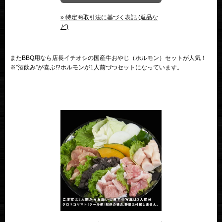
» 特定商取引法に基づく表記 (返品な
ど)
またBBQ用なら店長イチオシの国産牛おやじ（ホルモン）セットが人気！
※”酒飲み”が喜ぶ!?ホルモンが1人前づつセットになっています。