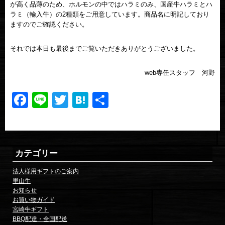
が高く品薄のため、ホルモンの中ではハラミのみ、国産牛ハラミとハ
ラミ（輸入牛）の2種類をご用意しています。商品名に明記しており
ますのでご確認ください。
それでは本日も最後までご覧いただきありがとうございました。
web専任スタッフ 河野
Facebook
Line
Twitter
Hatena
共
有
カテゴリー
法人様用ギフトのご案内
里山牛
お知らせ
お買い物ガイド
宮崎牛ギフト
BBQ配達・全国配送