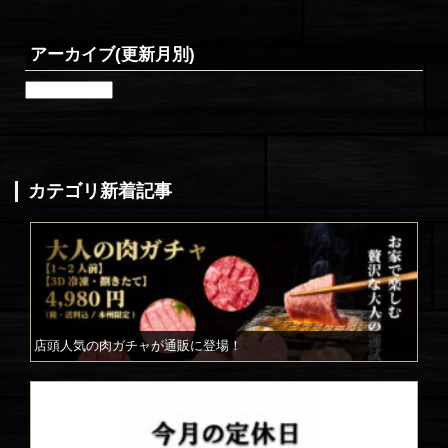
アーカイブ(更新月別)
ア
ー
カ
イ
ブ
(更
カテゴリ新着記事
新
月
別)
店頭人気の肉ガチャが通販に登場！