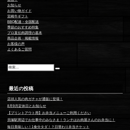
お知らせ
お買い物ガイド
宮崎牛ギフト
BBQ配達・全国配送
季節のおすすめ特集
プロ直伝肉調理の基本
商品企画・掲載情報
お客様の声
よくあるご質問
検
索
最近の投稿
店頭人気の肉ガチャが通販に登場！
8月9月定休日とお知らせ
【プリントアウト用】お弁当メニューご利用ください
貝塚駅周辺でお仕事中のみなさま！ランチはお肉屋さんのお弁当に！
毎日美味しい！1食分タダ！？日替わり弁当チケット