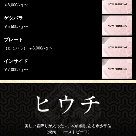
￥8,000/kg 〜
ゲタバラ
￥5,500/kg 〜
プレート
（たてバラ） ￥8,000/kg 〜
インサイド
￥7,000/kg 〜
美しい霜降りが入ったマルの内側にある希少部位
（焼肉・ローストビーフ）