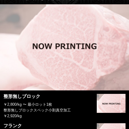
整形無しブロック
￥2,800/kg 〜 最小ロット1枚
整形無しブロックスペック小割真空加工
￥2,920/kg
フランク