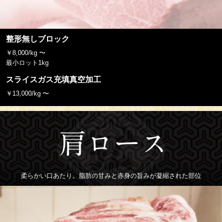
整形無しブロック
￥8,000/kg 〜
最小ロット1kg
スライスガス充填真空加工
￥13,000/kg 〜
柔らかい口あたり。脂肪の甘みと赤身の旨みが凝縮された部位