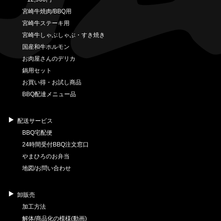
宮崎牛焼肉/BBQ用
宮崎牛ステーキ用
宮崎牛しゃぶしゃぶ・すき焼き
国産和牛ホルモン
お肉屋さんのデリカ
鍋用セット
お買い得・お試し商品
BBQ配達メニュー品
配送サービス
BBQ宅配便
24時間受付BBQ注文窓口
やまひろのお弁当
地図/お問い合わせ
卸販売
加工方法
解体/商品化の模様(動画)