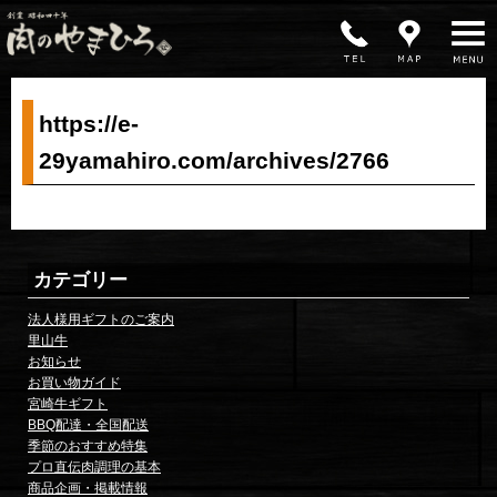
MENU
https://e-
29yamahiro.com/archives/2766
カテゴリー
法人様用ギフトのご案内
里山牛
お知らせ
お買い物ガイド
宮崎牛ギフト
BBQ配達・全国配送
季節のおすすめ特集
プロ直伝肉調理の基本
商品企画・掲載情報