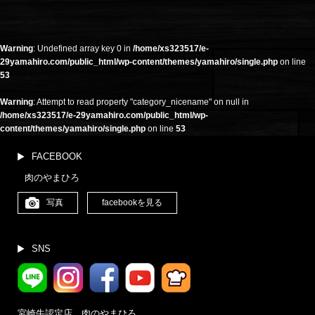
イ
ブ
(更
新
Warning
: Undefined array key 0 in
/home/xs323517/e-
月
29yamahiro.com/public_html/wp-content/themes/yamahiro/single.php
on line
別)
53
Warning
: Attempt to read property "category_nicename" on null in
/home/xs323517/e-29yamahiro.com/public_html/wp-
content/themes/yamahiro/single.php
on line
53
FACEBOOK
肉のやまひろ
写真
facebookを見る
SNS
宮崎牛認定店 肉のやまひろ