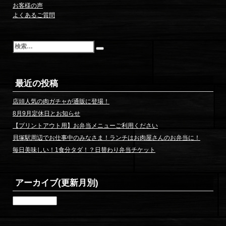
お客様の声
よくあるご質問
検
索
最近の投稿
店頭人気の肉ガチャが通販に登場！
8月9月定休日とお知らせ
【プリントアウト用】お弁当メニューご利用ください
貝塚駅周辺でお仕事中のみなさま！ランチはお肉屋さんのお弁当に！
毎日美味しい！1食分タダ！？日替わり弁当チケット
アーカイブ(更新月別)
ア
ー
カ